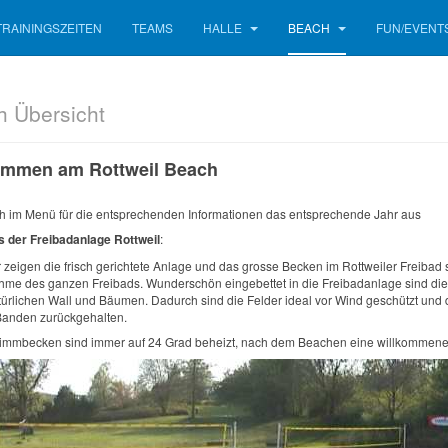
TRAININGSZEITEN
TEAMS
HALLE
BEACH
FUN/EVENT
 Übersicht
ommen am Rottweil Beach
h im Menü für die entsprechenden Informationen das entsprechende Jahr aus
s der Freibadanlage Rottweil
:
r zeigen die frisch gerichtete Anlage und das grosse Becken im Rottweiler Freibad
hme des ganzen Freibads. Wunderschön eingebettet in die Freibadanlage sind di
ürlichen Wall und Bäumen. Dadurch sind die Felder ideal vor Wind geschützt und 
Banden zurückgehalten.
immbecken sind immer auf 24 Grad beheizt, nach dem Beachen eine willkommen