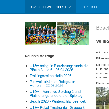
TSV ROTTWEIL 1862 E.V.
STARTSEITE
Beach
Willk
wählt euc
Neueste Beiträge
Bilder au
Die Bilde
U15w belegt in Platzierungsrunde die
Luftaufna
Plätze 3 und 6 - 26.04.2026
einem nat
Trainingszeiten Halle 2026
von den 
Rottweil erkämpft Relegation -
Die Schw
Herren I - 22.03.2026
U15w – Vorrunde Spieltag 2 und
Platzierungsrunde erster Spieltag
Beach 2026 - Winterschlaf beendet.
U18w Pokal Trostrunde1 Gruppe 3 -